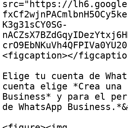
src="https://lh6.google
fxCf2wjnPACmlbnH5OCy5ke
K3g31sCY0SG-
nACZsX7BZdGqyIDezYtxj6H
crO9EbNKuVh4QFPIVa0YU20
<figcaption></figcaptio
Elige tu cuenta de What
cuenta elige *Crea una 
Business* y para el per
de WhatsApp Business.*&
<figure><img 