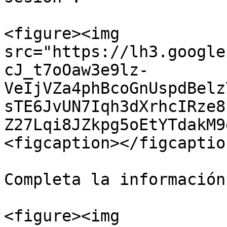
<figure><img 
src="https://lh3.google
cJ_t7oOaw3e9lz-
VeIjVZa4phBcoGnUspdBelz
sTE6JvUN7Iqh3dXrhcIRze8
Z27Lqi8JZkpg5oEtYTdakM9
<figcaption></figcaptio
Completa la información
<figure><img 