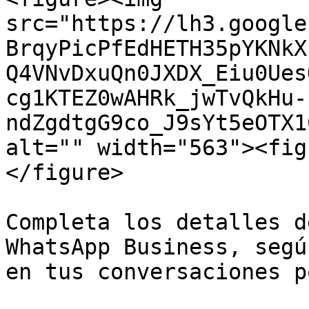
src="https://lh3.google
BrqyPicPfEdHETH35pYKNkX
Q4VNvDxuQn0JXDX_Eiu0Ues
cg1KTEZ0wAHRk_jwTvQkHu-
ndZgdtgG9co_J9sYt5eOTX1
alt="" width="563"><fig
</figure>

Completa los detalles d
WhatsApp Business, segú
en tus conversaciones p