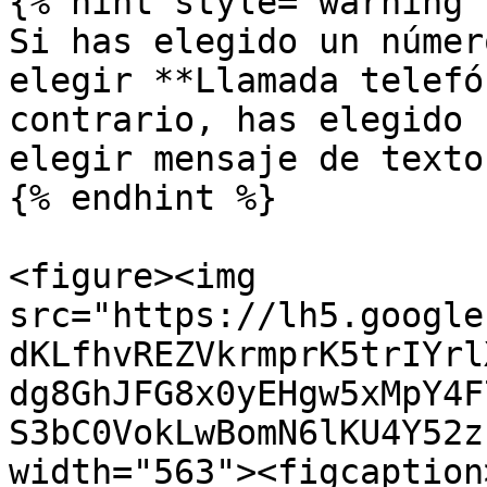
{% hint style="warning" 
Si has elegido un númer
elegir **Llamada telefó
contrario, has elegido 
elegir mensaje de texto
{% endhint %}

<figure><img 
src="https://lh5.google
dKLfhvREZVkrmprK5trIYrl
dg8GhJFG8x0yEHgw5xMpY4F
S3bC0VokLwBomN6lKU4Y52z
width="563"><figcaption