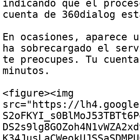
indicando que el proces
cuenta de 360dialog est
En ocasiones, aparece u
ha sobrecargado el serv
te preocupes. Tu cuenta
minutos.

<figure><img 
src="https://lh4.google
S2oFKYI_s0BlMoJ53TBTt6P
DS2s9lg8GOZoh4N1vWZA2xd
K34JusLaCWeokUJSSaSDMPU