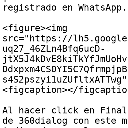
registrado en WhatsApp.
<figure><img 
src="https://lh5.google
uq27_46ZLn4Bfq6ucD-
jtX5J4kDvE8kiTkYfJmUoHv
Ddxpxm4CS0YI5C7QfrmpjpB
s4S2pszyi1uZUfltxATTwg"
<figcaption></figcaptio
Al hacer click en Final
de 360dialog con este m