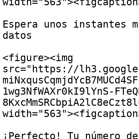
width="563"><figcaption
Espera unos instantes m
datos

<figure><img 
src="https://lh3.google
miNxqusCqmjdYcB7MUCd4SF
1wg3NfWAXr0kI9lYnS-FTeQ
8KxcMmSRCbpiA2lC8eCzt8l
width="563"><figcaption
¡Perfecto! Tu número de