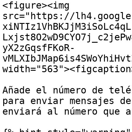
<figure><img 
src="https://lh4.google
xiNTIz1VhBKJjM3iSoLc4qL
Lxjst8O2wD9CYO7j_c2jePw
yX2zGqsfFKoR-
vMLXIbJMap6is4SWoYhiHvt
width="563"><figcaption
Añade el número de telé
para enviar mensajes de
enviará al número que a