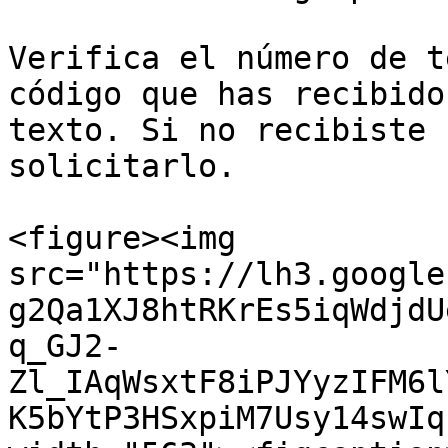
Verifica el número de t
código que has recibido
texto. Si no recibiste 
solicitarlo.

<figure><img 
src="https://lh3.google
g2Qa1XJ8htRKrEs5iqWdjdU
q_GJ2-
Zl_IAqWsxtF8iPJYyzIFM6l
K5bYtP3HSxpiM7Usy14swIq